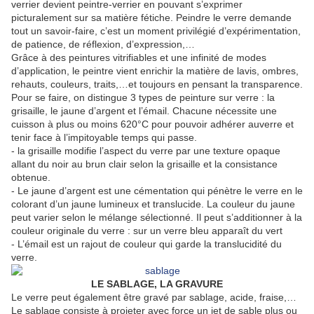
verrier devient peintre-verrier en pouvant s’exprimer
picturalement sur sa matière fétiche. Peindre le verre demande
tout un savoir-faire, c’est un moment privilégié d’expérimentation,
de patience, de réflexion, d’expression,…
Grâce à des peintures vitrifiables et une infinité de modes
d’application, le peintre vient enrichir la matière de lavis, ombres,
rehauts, couleurs, traits,…et toujours en pensant la transparence.
Pour se faire, on distingue 3 types de peinture sur verre : la
grisaille, le jaune d’argent et l’émail. Chacune nécessite une
cuisson à plus ou moins 620°C pour pouvoir adhérer auverre et
tenir face à l’impitoyable temps qui passe.
- la grisaille modifie l’aspect du verre par une texture opaque
allant du noir au brun clair selon la grisaille et la consistance
obtenue.
- Le jaune d’argent est une cémentation qui pénètre le verre en le
colorant d’un jaune lumineux et translucide. La couleur du jaune
peut varier selon le mélange sélectionné. Il peut s’additionner à la
couleur originale du verre : sur un verre bleu apparaît du vert
- L’émail est un rajout de couleur qui garde la translucidité du
verre.
LE SABLAGE, LA GRAVURE
Le verre peut également être gravé par sablage, acide, fraise,…
Le sablage consiste à projeter avec force un jet de sable plus ou