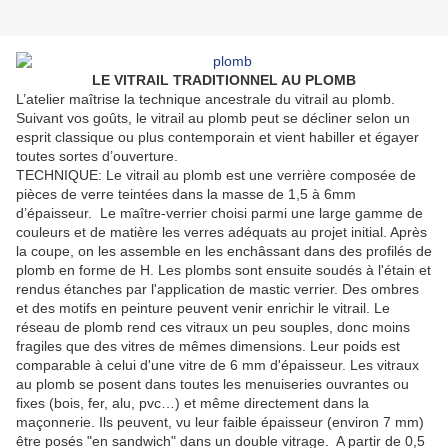
LE VITRAIL TRADITIONNEL AU PLOMB
L’atelier maîtrise la technique ancestrale du vitrail au plomb.
Suivant vos goûts, le vitrail au plomb peut se décliner selon un
esprit classique ou plus contemporain et vient habiller et égayer
toutes sortes d’ouverture.
TECHNIQUE: Le vitrail au plomb est une verrière composée de
pièces de verre teintées dans la masse de 1,5 à 6mm
d’épaisseur. Le maître-verrier choisi parmi une large gamme de
couleurs et de matière les verres adéquats au projet initial. Après
la coupe, on les assemble en les enchâssant dans des profilés de
plomb en forme de H. Les plombs sont ensuite soudés à l'étain et
rendus étanches par l'application de mastic verrier. Des ombres
et des motifs en peinture peuvent venir enrichir le vitrail. Le
réseau de plomb rend ces vitraux un peu souples, donc moins
fragiles que des vitres de mêmes dimensions. Leur poids est
comparable à celui d'une vitre de 6 mm d'épaisseur. Les vitraux
au plomb se posent dans toutes les menuiseries ouvrantes ou
fixes (bois, fer, alu, pvc…) et même directement dans la
maçonnerie. Ils peuvent, vu leur faible épaisseur (environ 7 mm)
être posés "en sandwich" dans un double vitrage. A partir de 0,5