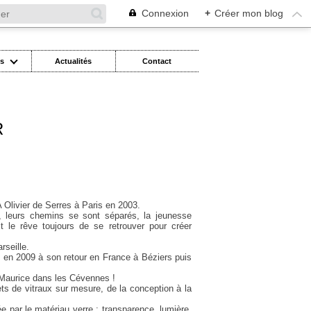
Connexion
+
Créer mon blog
es
Actualités
Contact
R
 Olivier de Serres à Paris en 2003.
l, leurs chemins se sont séparés, la jeunesse
t le rêve toujours de se retrouver pour créer
rseille.
il en 2009 à son retour en France à Béziers puis
 Maurice dans les Cévennes !
jets de vitraux sur mesure, de la conception à la
ée par le matériau verre : transparence, lumière,