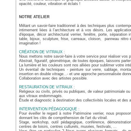
opacité, couleur, vibration et éclats !
NOTRE ATELIER
Mêlant un savoir-faire traditionnel à des techniques plus conte
intimement liées à l’architecture et à vos désirs. Les applicati
d'époque, décor architectural verrier, fenêtre, porte, séparation i
table, bijoux, sculpture, frise, carreaux, cloison, panneau rétro é
imagination !
CRÉATION DE VITRAUX
:
Nous mettons notre savoir-faire à votre service pour réaliser vos p
Abstrait, figuratif, géométrique, de toutes époques, laissons parle
La lumière et les couleurs sont nos alliées pour sublimer votre inté
Un éventail de techniques - peinture sur verre, sablage, mon
insertion en double vitrage...- et une approche personnalisée donn
Collaboration avec des artistes possible.
RESTAURATION DE VITRAUX
:
Religieux ou civils, privés ou publiques, de valeur patrimoniale 
aux vitraux endommagés.
Étude et diagnostic à destination des collectivités locales et des 
INTERVENTION PÉDAGOGIQUE
:
Pour éveiller le regard à notre Patrimoine verrier, nous propos
donnant les clés de compréhension de l'art du vitrail.
Stage, workshop, outil pédagogique, conférence, démonstration p
centres de loisirs, centres culturels, musées, festivals, ...
Vous êtes un particulier ? Nous avons plusieurs formats - de qu