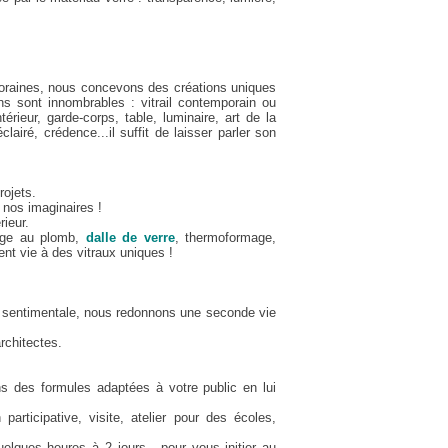
mporaines, nous concevons des créations uniques
ons sont innombrables : vitrail contemporain ou
ntérieur, garde-corps, table, luminaire, art de la
clairé, crédence...il suffit de laisser parler son
rojets.
r nos imaginaires !
rieur.
tage au plomb,
dalle de verre
, thermoformage,
ent vie à des vitraux uniques !
ou sentimentale, nous redonnons une seconde vie
architectes.
ons des formules adaptées à votre public en lui
articipative, visite, atelier pour des écoles,
elques heures à 2 jours - pour vous initier au