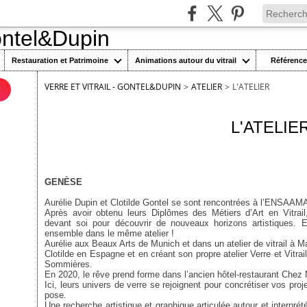
Restauration et Patrimoine
Animations autour du vitrail
Référenc
VERRE ET VITRAIL - GONTEL&DUPIN
>
ATELIER
>
L'ATELIER
n
16 mars 2024
L'ATELIE
GENÈSE
Aurélie Dupin et Clotilde Gontel se sont rencontrées à l’ENSAAMA
Après avoir obtenu leurs Diplômes des Métiers d’Art en Vitrai
devant soi pour découvrir de nouveaux horizons artistiques. E
ensemble dans le même atelier !
Aurélie aux Beaux Arts de Munich et dans un atelier de vitrail à Ma
Clotilde en Espagne et en créant son propre atelier Verre et Vitra
Sommières.
En 2020, le rêve prend forme dans l’ancien hôtel-restaurant Chez
Ici, leurs univers de verre se rejoignent pour concrétiser vos pro
pose.
Une recherche artistique et graphique articulée autour et interprét