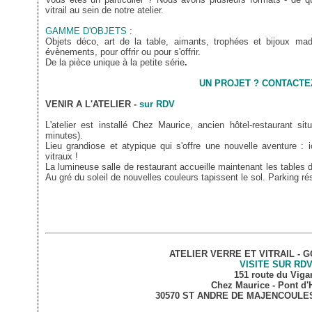
vitrail au sein de notre atelier.
GAMME D'OBJETS
:
Objets déco, art de la table, aimants, trophées et bijoux mad
évènements, pour offrir ou pour s'offrir.
De la pièce unique à la petite série
.
UN PROJET ? CONTACTE
VENIR A L'ATELIER -
sur RDV
L'atelier est installé Chez Maurice, ancien hôtel-restaurant s
minutes).
Lieu grandiose et atypique qui s'offre une nouvelle aventure :
vitraux !
La lumineuse salle de restaurant accueille maintenant les tables 
Au gré du soleil de nouvelles couleurs tapissent le sol. Parking r
ATELIER VERRE ET VITRAIL - 
VISITE SUR RD
151 route du Viga
Chez Maurice - Pont d'
30570 ST ANDRE DE MAJENCOULES