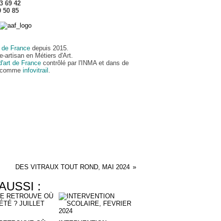
33 69 42
9 50 85
rt de France
depuis 2015.
e-artisan en Métiers d'Art.
d'art de France
contrôlé par l'INMA et dans de
s comme
infovitrail
.
DES VITRAUX TOUT ROND, MAI 2024
AUSSI :