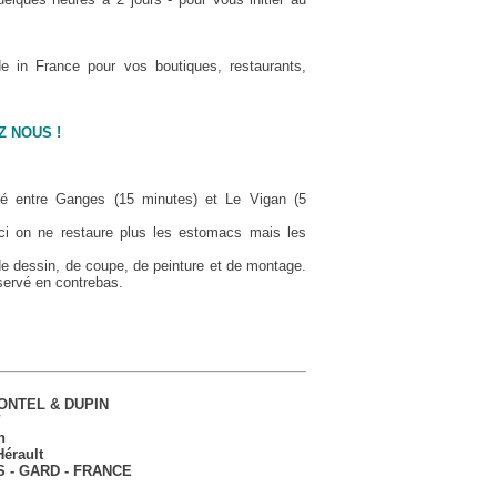
e in France pour vos boutiques, restaurants,
Z NOUS !
itué entre Ganges (15 minutes) et Le Vigan (5
 ici on ne restaure plus les estomacs mais les
de dessin, de coupe, de peinture et de montage.
éservé en contrebas.
GONTEL & DUPIN
V
n
Hérault
 - GARD - FRANCE