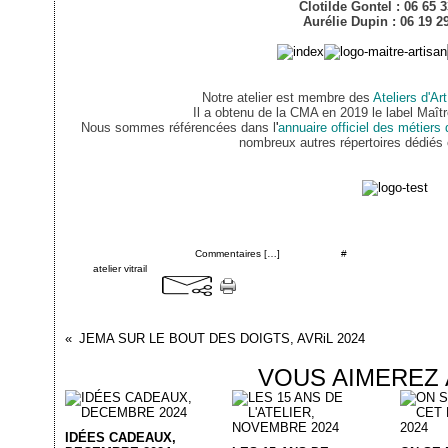
Clotilde Gontel : 06 65 
Aurélie Dupin : 06 19 2
Notre atelier est membre des
Ateliers d'A
Il a obtenu de la CMA en 2019 le label Maîtr
Nous sommes référencées dans l
'
annuaire officiel des métiers 
nombreux autres répertoires dédié
Posté par cgontel à 12:56 -
Commentaires [
…
]
- Permalien [
#
]
Tags:
atelier vitrail
JEMA SUR LE BOUT DES DOIGTS, AVRiL 2024
VOUS AIMEREZ 
IDÉES CADEAUX,