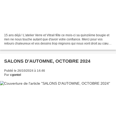
15 ans déjà ! L'atelier Verre et Vitrail fête ce mois-ci sa quinzième bougie et
rien ne nous touche autant que d'avoir votre confiance. Merci pour vos
retours chaleureux et vos dessins trop mignons qui nous vont droit au cœur
et on continue pour 15 années...
SALONS D'AUTOMNE, OCTOBRE 2024
Publié le 26/10/2024 à 14:46
Par
cgontel