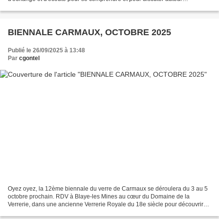
d'échantillons, de photos et de dessins. Ce...
BIENNALE CARMAUX, OCTOBRE 2025
Publié le 26/09/2025 à 13:48
Par
cgontel
Oyez oyez, la 12ème biennale du verre de Carmaux se déroulera du 3 au 5
octobre prochain. RDV à Blaye-les Mines au cœur du Domaine de la
Verrerie, dans une ancienne Verrerie Royale du 18e siècle pour découvrir
plus de 50 artisans d'art. Un événement incontournable...