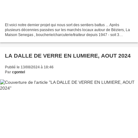
Et voici notre dernier projet qui nous sort des sentiers battus ... Après
plusieurs décennies passées sur les marchés locaux autour de Béziers, La
Maison Senegas , boucherie/charcuterie/traiteur depuis 1947 - soit 3
générations - décide de se sédentariser...
LA DALLE DE VERRE EN LUMIERE, AOUT 2024
Publié le 13/08/2024 à 18:46
Par
cgontel