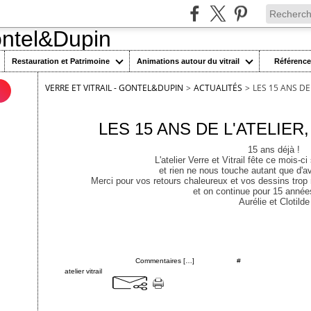
Restauration et Patrimoine
Animations autour du vitrail
Référenc
VERRE ET VITRAIL - GONTEL&DUPIN
>
ACTUALITÉS
>
LES 15 ANS DE
n
1 novembre 2024
LES 15 ANS DE L'ATELIER
15 ans déjà !
L'atelier Verre et Vitrail fête ce mois-
et rien ne nous touche autant que d'av
Merci pour vos retours chaleureux et vos dessins trop
et on continue pour 15 années
Aurélie et Clotilde
Posté par cgontel à 09:00 -
Commentaires [
…
]
- Permalien [
#
]
Tags:
atelier vitrail