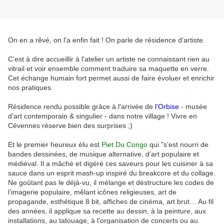
On en a rêvé, on l'a enfin fait ! On parle de résidence d'artiste.
C'est à dire accueillir à l'atelier un artiste ne connaissant rien au
vitrail et voir ensemble comment traduire sa maquette en verre.
Cet échange humain fort permet aussi de faire évoluer et enrichir
nos pratiques.
Résidence rendu possible grâce à l'arrivée de
l'Orbise
- musée
d'art contemporain & singulier - dans notre village ! Vivre en
Cévennes réserve bien des surprises ;)
Et le premier heureux élu est
Piet Du Congo
qui "s’est nourri de
bandes dessinées, de musique alternative, d’art populaire et
médiéval. Il a mâché et digéré ces saveurs pour les cuisiner à sa
sauce dans un esprit mash-up inspiré du breakcore et du collage.
Ne goûtant pas le déjà-vu, il mélange et déstructure les codes de
l’imagerie populaire, mêlant icônes religieuses, art de
propagande, esthétique 8 bit, affiches de cinéma, art brut… Au fil
des années, il applique sa recette au dessin, à la peinture, aux
installations, au tatouage, à l’organisation de concerts ou au