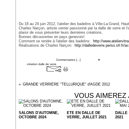
Du 18 au 24 juin 2012, l'atelier des badelins à Ville-La-Grand, Haut
Charles Narçon, artiste verrier passionné par la dalle de verre et l'a
plaisir de vous présenter leurs dernières créations.
Bonnes découvertes en pays genevois!
Comment se rendre à l'atelier des badelins:
http://www.ateliervitr
Réalisations de Charles Narçon:
http://dalledeverre.perso.sfr.fr/
Posté par cgontel à 00:55 -
Commentaires [
…
]
- Permalien [
#
]
Tags:
création dalle de verre
GRANDE VERRIÈRE "TELLURIQUE" d'AGDE 2012
VOUS AIMEREZ 
SALONS D'AUTOMNE,
ETE EN DALLE DE
DALLE 
OCTOBRE 2024
VERRE, JUILLET 2021
2021