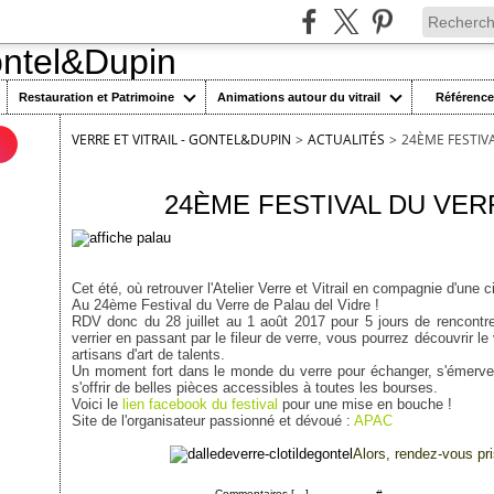
Restauration et Patrimoine
Animations autour du vitrail
Référenc
VERRE ET VITRAIL - GONTEL&DUPIN
>
ACTUALITÉS
>
24ÈME FESTIVA
n
1 juillet 2017
24ÈME FESTIVAL DU VERR
Cet été, où retrouver l'Atelier Verre et Vitrail en compagnie d'une 
Au 24ème Festival du Verre de Palau del Vidre !
RDV donc du 28 juillet au 1 août 2017 pour 5 jours de rencontre
verrier en passant par le fileur de verre, vous pourrez découvrir l
artisans d'art de talents.
Un moment fort dans le monde du verre pour échanger, s'émerveille
s'offrir de belles pièces accessibles à toutes les bourses.
Voici le
lien facebook du festival
pour une mise en bouche !
Site de l'organisateur passionné et dévoué :
APAC
Alors, rendez-vous pri
Posté par cgontel à 20:33 -
Commentaires [
…
]
- Permalien [
#
]