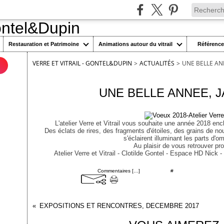
Restauration et Patrimoine
Animations autour du vitrail
Référenc
VERRE ET VITRAIL - GONTEL&DUPIN
>
ACTUALITÉS
>
UNE BELLE ANN
n
9 janvier 2018
UNE BELLE ANNEE, J
L'atelier Verre et Vitrail vous souhaite une année 2018 en
Des éclats de rires, des fragments d'étoiles, des grains de no
s'éclairent illuminant les parts d'o
Au plaisir de vous retrouver pr
Atelier Verre et Vitrail - Clotilde Gontel - Espace HD Nick
Posté par cgontel à 21:39 -
Commentaires [
…
]
- Permalien [
#
]
EXPOSITIONS ET RENCONTRES, DECEMBRE 2017