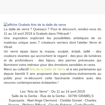
La dalle de verre ? Quésaco ? Pour le découvrir, rendez-vous du
11 au 14 avril 2019 à Grabels dans l'Hérault !
Une exposition explorant les possiibilités artistiques de ce
matériau unique avec 7 créateurs verriers dont l'atelier Verre et
Vitrail.
Un verre épais dans la masse, sculpté, éclaté, taillé - des
couleurs vivantes qui accrochent le regard - des jeux de lumières
et de profondeurs : des bijoux, des pierres précieuses qui
illuminent votre intérieur pour des émotions sensibles et rares.
Merci au collectif
Arts de la Dalle de Verre
et à ses partenaires qui
depuis bientôt 5 ans proposent des expositions-événements au
public pour re-découvrir cette fascinante matière avec des
oeuvres contemporaines éclatantes !
Les "Arts du Verre" - Du 11 au 14 avril 2019
Salle de la Gerbe - Rue de la Gerbe - 34790 GRABELS
Exposants : Abel
-Ange Clermont - Clotilde Gontel - Charles
Narçon - Philippe Riffaud - Claude Robinet - Carlo Rocella -