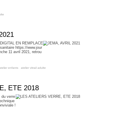
ulte
2021
DIGITAL EN REMPLACE
sanitaire https://www.jour
nche 11 avril 2021, retrou
atelier enfants
,
atelier vitrail adulte
, ETE 2018
c du verre
technique
nviviale !