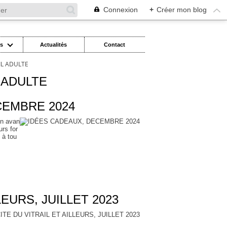
Connexion
+
Créer mon blog
es
Actualités
Contact
IL ADULTE
 ADULTE
CEMBRE 2024
en avan
urs for
 à tou
LEURS, JUILLET 2023