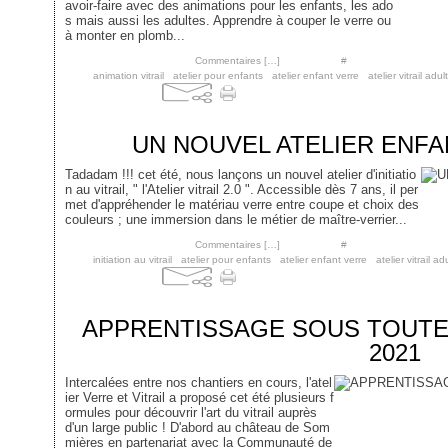
avoir-faire avec des animations pour les enfants, les ado
s mais aussi les adultes. Apprendre à couper le verre ou
à monter en plomb...
Posté par cgontel à 18:29 -
Commentaires [
…
]
- Permalien [
#
]
Tags:
animation vitrail
,
atelier pour enfants
,
atelier enfant verre
,
atelier vitrail adul
12 août 2022
UN NOUVEL ATELIER ENFAN
Tadadam !!! cet été, nous lançons un nouvel atelier d'initiatio
n au vitrail, " l'Atelier vitrail 2.0 ". Accessible dès 7 ans, il per
met d'appréhender le matériau verre entre coupe et choix des
couleurs ; une immersion dans le métier de maître-verrier...
Posté par cgontel à 16:42 -
Commentaires [
…
]
- Permalien [
#
]
Tags:
initiation au vitrail
,
atelier pour enfants
,
atelier enfant verre
,
atelier vitrail ad
20 août 2021
APPRENTISSAGE SOUS TOUTE
2021
Intercalées entre nos chantiers en cours, l'atel
ier Verre et Vitrail a proposé cet été plusieurs f
ormules pour découvrir l'art du vitrail auprès
d'un large public ! D'abord au château de Som
mières en partenariat avec la Communauté de