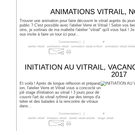
3 novembre 2017
ANIMATIONS VITRAIL, 
Trouver une animation pour faire découvrir le vitrail auprès du jeu
public ? C'est possible avec l'atelier Verre et Vitrail ! Selon vos be
oins, je sortirais de ma mallette l'atelier "vitrail" qu'il vous faut ! Je
ous invite à faire un tour ici pour...
Posté par cgontel à 18:00 -
Commentaires [
…
]
- Permalien [
#
]
Tags:
atelier vitrail
,
animation vitrail
,
animation vitrail enfant
,
animation vitrail médi
1 juillet 2017
INITIATION AU VITRAIL, VACA
2017
Et voilà ! Après de longue réflexion et préparat
ion, l'atelier Verre et Vitrail vous a concocté un
joli stage d'initiation au vitrail ! 3 jours pour dé
couvrir l'art du vitrail rythmé par des temps d'a
telier et des balades à la rencontre de vitraux
dans...
Posté par cgontel à 22:03 -
Commentaires [
…
]
- Permalien [
#
]
Tags:
atelier vitrail
,
initiation vitrail
,
atelier vitrail adulte
,
stage vitrail