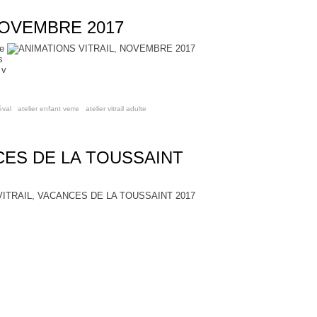
NOVEMBRE 2017
ne
s
 v
éval
,
atelier enfant verre
,
atelier vitrail adulte
NCES DE LA TOUSSAINT