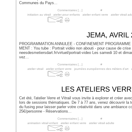
Communes du Pays...
Posté par cgontel à 20:05 -
Commentaires [
…
]
- Permalien [
#
]
Tags:
initiation au vitrail
,
atelier pour enfants
,
atelier enfant verre
,
atelier vitrail ad
30 mars 2021
JEMA, AVRIL 
PROGRAMMATION ANNULEE - CONFINEMENT PROGRAMME 
MENT : You tube : Portrait vidéo non abouti - pour cause de crise 
neesdesmetiersdart.fr/virtuel/portrait-video Les samedi 10 et dima
vez...
Posté par cgontel à 18:00 -
Commentaires [
…
]
- Permalien [
#
]
Tags:
atelier vitrail
,
atelier enfant verre
,
journées européennes des métiers d'art
,
5 juin 2018
LES ATELIERS VERRE
Cet été, l'atelier Verre et Vitrail vous invite à explorer et créer ave
lors de sessions thématiques. De 7 à 77 ans, venez découvrir la 
du fusing pour laisser parler votre créativité dans une ambiance co
25€/personne - Réservations...
Posté par cgontel à 14:22 -
Commentaires [
…
]
- Permalien [
#
]
Tags:
animation vitrail enfant
,
atelier enfant verre
,
atelier vitrail adulte