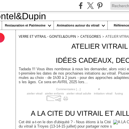
Restauration et Patrimoine
Animations autour du vitrail
Référenc
VERRE ET VITRAIL - GONTEL&DUPIN
>
CATEGORIES
>
ATELIER VITRA
n
ATELIER VITRAIL
1 décembre 2024
IDÉES CADEAUX, DE
Tadada !!! Vous êtes nombreux à nous les demander, alors voici 
t-première les dates de nos prochaines initiations au vitrail. Plusie
mules au choix - de 1h30 à 2 jours - pour des approches adaptées
s les âges. Ce sera en AVRIL 2025 lors...
Posté par cgontel à 09:00 -
Commentaires [
…
]
- Permalien [
#
]
Tags:
atelier vitrail
,
atelier enfants
,
atelier vitrail adulte
,
initiation vitrail
,
fusing
18 juillet 2023
A LA CITE DU VITRAIL ET AIL
Cet été a-t-on le don d'ubiquité ? - Nous étions à la Cité
du vitrail à Troyes (13-14-15 juillet) pour partager notre s