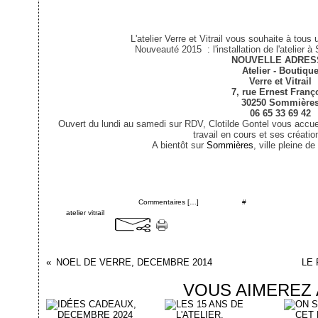
L'atelier Verre et Vitrail vous souhaite à tou
Nouveauté 2015 : l'installation de l'atelier 
NOUVELLE ADRES
Atelier - Boutiqu
Verre et Vitrail
7, rue Ernest Franç
30250 Sommière
06 65 33 69 42
Ouvert du lundi au samedi sur RDV, Clotilde Gontel vous accueil
travail en cours et ses créatio
A bientôt sur
Sommières
, ville pleine de
Posté par cgontel à 17:34 -
Commentaires [
…
]
- Permalien [
#
]
Tags:
atelier vitrail
NOEL DE VERRE, DECEMBRE 2014
LE 
VOUS AIMEREZ 