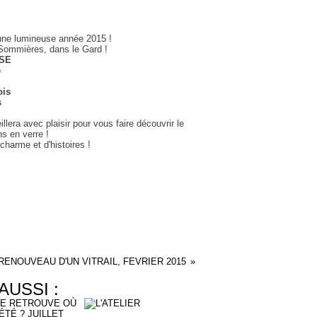
s une lumineuse année 2015 !
à Sommières, dans le Gard !
SE
e
ois
s
lera avec plaisir pour vous faire découvrir le
ns en verre !
 charme et d'histoires !
RENOUVEAU D'UN VITRAIL, FEVRIER 2015
AUSSI :