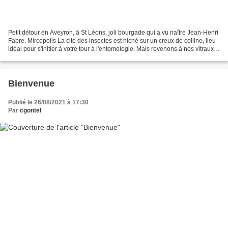
Petit détour en Aveyron, à St Léons, joli bourgade qui a vu naître Jean-Henri
Fabre. Mircopolis La cité des insectes est niché sur un creux de colline, lieu
idéal pour s'initier à votre tour à l'entomologie. Mais revenons à nos vitraux !
Ici, au bas du...
Bienvenue
Publié le 26/08/2021 à 17:30
Par
cgontel