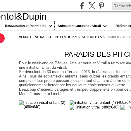
Restauration et Patrimoine
Animations autour du vitrail
Référenc
VERRE ET VITRAIL - GONTEL&DUPIN
>
ACTUALITÉS
>
PARADIS DES 
n
8 avril 2013
PARADIS DES PITC
Pour le week-end de Pâques, l'atelier Verre et Vitrail a retrouvé 
une initiation à l'art du vitrail.
Se déroulant du 30 mars au 1er avril 2013, la réalisation d'un petit
Ainsi, plus de soixante-dix enfants, sans oublier les grands enfa
composer leur propre poisson: poisson tout chamarré à offrir ou e
quotidiennement bercer par les couleurs chaleureuses du verre.
Beaucoup d'heureux partages et très peu d'appréhension pour cette
Merci à tous...et à bientôt!