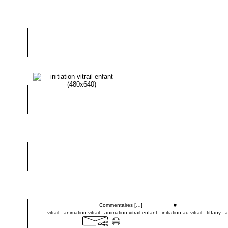
Posté par cgontel à 00:41 -
Commentaires [
…
]
- Permalien [
#
]
Tags:
vitrail
,
animation vitrail
,
animation vitrail enfant
,
initiation au vitrail
,
tiffany
,
a