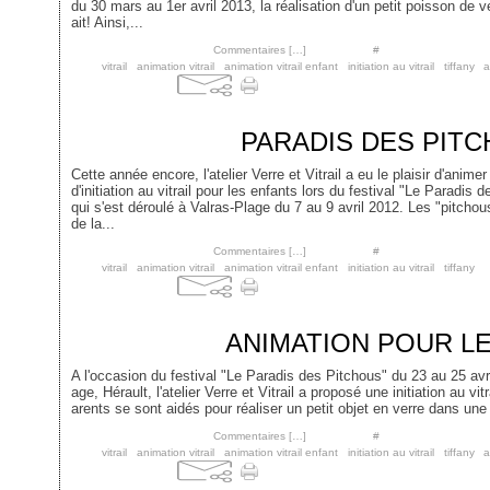
du 30 mars au 1er avril 2013, la réalisation d'un petit poisson de v
ait! Ainsi,...
Posté par cgontel à 00:41 -
Commentaires [
…
]
- Permalien [
#
]
Tags:
vitrail
,
animation vitrail
,
animation vitrail enfant
,
initiation au vitrail
,
tiffany
,
a
1 mai 2012
PARADIS DES PITC
Cette année encore, l'atelier Verre et Vitrail a eu le plaisir d'animer
d'initiation au vitrail pour les enfants lors du festival "Le Paradis 
qui s'est déroulé à Valras-Plage du 7 au 9 avril 2012. Les "pitchou
de la...
Posté par cgontel à 01:02 -
Commentaires [
…
]
- Permalien [
#
]
Tags:
vitrail
,
animation vitrail
,
animation vitrail enfant
,
initiation au vitrail
,
tiffany
26 avril 2011
ANIMATION POUR L
A l'occasion du festival "Le Paradis des Pitchous" du 23 au 25 avri
age, Hérault, l'atelier Verre et Vitrail a proposé une initiation au vit
arents se sont aidés pour réaliser un petit objet en verre dans un
Posté par cgontel à 16:46 -
Commentaires [
…
]
- Permalien [
#
]
Tags:
vitrail
,
animation vitrail
,
animation vitrail enfant
,
initiation au vitrail
,
tiffany
,
a