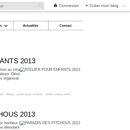
Connexion
+
Créer mon blog
es
Actualités
Contact
ANTS 2013
ition au vitra
leurs. Désti
es organisat
rail
,
tiffany
,
atelier pour enfants
,
atelier enfant verre
HOUS 2013
vec bonheur l
 Se déroulant