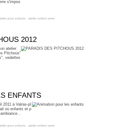
erre s'impos
telier pour enfants
,
atelier enfant verre
HOUS 2012
 un atelier
des Pitchous"
s", vedettes
ES ENFANTS
l 2011 à Valras-pl
rail où enfants et p
e ambiance...
telier pour enfants
,
atelier enfant verre