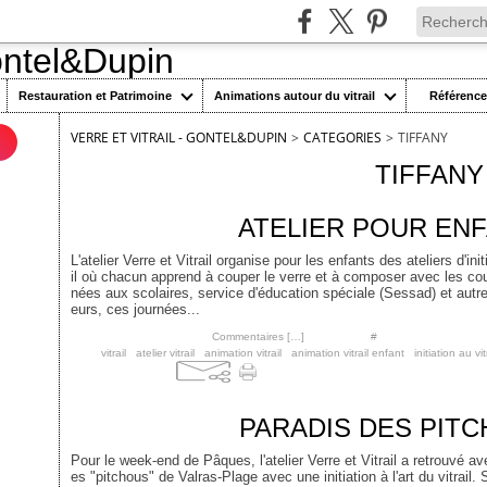
Restauration et Patrimoine
Animations autour du vitrail
Référenc
VERRE ET VITRAIL - GONTEL&DUPIN
>
CATEGORIES
>
TIFFANY
n
TIFFANY
31 mai 2013
ATELIER POUR ENF
L'atelier Verre et Vitrail organise pour les enfants des ateliers d'init
il où chacun apprend à couper le verre et à composer avec les cou
nées aux scolaires, service d'éducation spéciale (Sessad) et autr
eurs, ces journées...
Posté par cgontel à 22:21 -
Commentaires [
…
]
- Permalien [
#
]
Tags:
vitrail
,
atelier vitrail
,
animation vitrail
,
animation vitrail enfant
,
initiation au vit
8 avril 2013
PARADIS DES PITC
Pour le week-end de Pâques, l'atelier Verre et Vitrail a retrouvé a
es "pitchous" de Valras-Plage avec une initiation à l'art du vitrail.