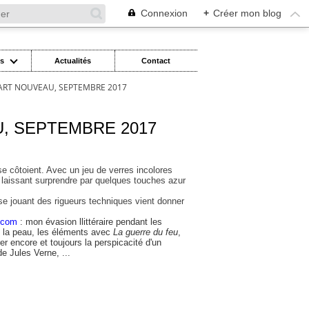
Connexion
+
Créer mon blog
es
Actualités
Contact
'ART NOUVEAU, SEPTEMBRE 2017
U, SEPTEMBRE 2017
 se côtoient. Avec un jeu de verres incolores
se laissant surprendre par quelques touches azur
i se jouant des rigueurs techniques vient donner
o.com
: mon évasion llittéraire pendant les
e la peau, les éléments avec
La guerre du feu
,
er encore et toujours la perspicacité d'un
e Jules Verne, ...