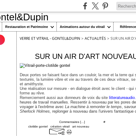
Restauration et Patrimoine
Animations autour du vitrail
Référenc
VERRE ET VITRAIL - GONTEL&DUPIN
>
ACTUALITÉS
>
SUR UN AIR D
n
1 septembre 2017
SUR UN AIR D'ART NOUVEA
Deux portes se faisant face dans un couloir, la mer et la terre qui
texturés, la lumière vibre et vie au travers de ces deux vitraux, 
et améthyste.
Une réalisation sur mesure - en dialogue étroit avec le client - qu
forme au rêve.
Remerciement aussi aux donneurs de voix
du
site
litteratureaudi
heures de travail manuelles. Ressentir à nouveau par les pores d
voyager à l'extrême avec
La machine à remonter le temps
, savour
Sherlock Holmes,
replonger à nouveau dans l'univers fantastique d
Posté par cgontel à 18:30 -
Commentaires [
…
]
- Permalien [
#
]
Tags:
clotilde gontel
,
création vitrail
,
art nouveau