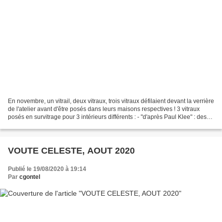
En novembre, un vitrail, deux vitraux, trois vitraux défilaient devant la verrière
de l'atelier avant d'être posés dans leurs maisons respectives ! 3 vitraux
posés en survitrage pour 3 intérieurs différents : - "d'après Paul Klee" : des
jeux de rythmes...
VOUTE CELESTE, AOUT 2020
Publié le 19/08/2020 à 19:14
Par
cgontel