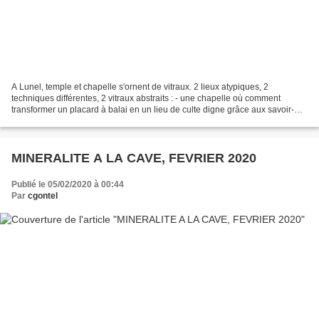
A Lunel, temple et chapelle s'ornent de vitraux. 2 lieux atypiques, 2
techniques différentes, 2 vitraux abstraits : - une chapelle où comment
transformer un placard à balai en un lieu de culte digne grâce aux savoir-
faire de plusieurs artisans, notamment...
MINERALITE A LA CAVE, FEVRIER 2020
Publié le 05/02/2020 à 00:44
Par
cgontel