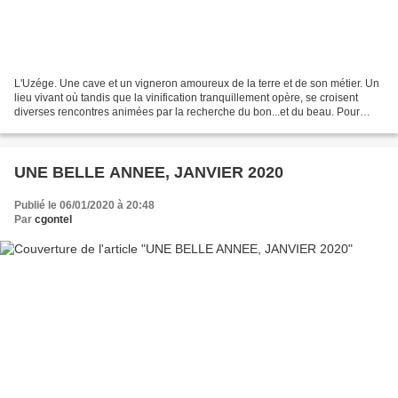
L'Uzége. Une cave et un vigneron amoureux de la terre et de son métier. Un
lieu vivant où tandis que la vinification tranquillement opère, se croisent
diverses rencontres animées par la recherche du bon...et du beau. Pour
parfaire l'ambiance déjà accueillante,...
UNE BELLE ANNEE, JANVIER 2020
Publié le 06/01/2020 à 20:48
Par
cgontel