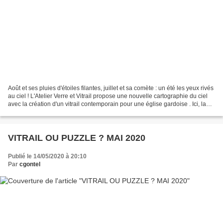
Août et ses pluies d'étoiles filantes, juillet et sa comète : un été les yeux rivés
au ciel ! L'Atelier Verre et Vitrail propose une nouvelle cartographie du ciel
avec la création d'un vitrail contemporain pour une église gardoise . Ici, la
forme naturelle...
VITRAIL OU PUZZLE ? MAI 2020
Publié le 14/05/2020 à 20:10
Par
cgontel