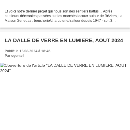
Et voici notre dernier projet qui nous sort des sentiers battus ... Après
plusieurs décennies passées sur les marchés locaux autour de Béziers, La
Maison Senegas , boucherie/charcuterie/traiteur depuis 1947 - soit 3
générations - décide de se sédentariser...
LA DALLE DE VERRE EN LUMIERE, AOUT 2024
Publié le 13/08/2024 à 18:46
Par
cgontel