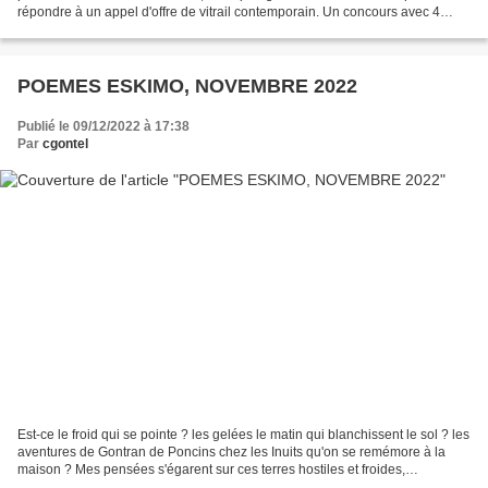
répondre à un appel d'offre de vitrail contemporain. Un concours avec 4
binômes "artiste/atelier" présélectonnés...
POEMES ESKIMO, NOVEMBRE 2022
Publié le 09/12/2022 à 17:38
Par
cgontel
Est-ce le froid qui se pointe ? les gelées le matin qui blanchissent le sol ? les
aventures de Gontran de Poncins chez les Inuits qu'on se remémore à la
maison ? Mes pensées s'égarent sur ces terres hostiles et froides,
vagabondent par les mots - frasil,...