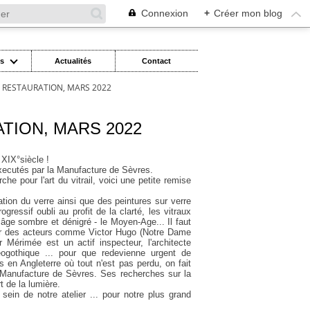
Connexion
+
Créer mon blog
es
Actualités
Contact
 RESTAURATION, MARS 2022
TION, MARS 2022
 XIX°siècle !
executés par la Manufacture de Sèvres.
e pour l'art du vitrail, voici une petite remise
cation du verre ainsi que des peintures sur verre
ressif oubli au profit de la clarté, les vitraux
 âge sombre et dénigré - le Moyen-Age... Il faut
ar des acteurs comme Victor Hugo (Notre Dame
Mérimée est un actif inspecteur, l'architecte
néogothique ... pour que redevienne urgent de
s en Angleterre où tout n'est pas perdu, on fait
a Manufacture de Sèvres. Ses recherches sur la
t de la lumière.
sein de notre atelier ... pour notre plus grand