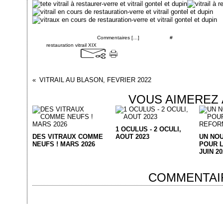
Posté par cgontel à 18:56 -
Commentaires [
…
]
- Permalien [
#
]
Tags:
restauration vitrail XIX
VITRAIL AU BLASON, FEVRIER 2022
VOUS AIMEREZ 
1 OCULUS - 2 OCULI,
DES VITRAUX COMME
AOUT 2023
UN NO
NEUFS ! MARS 2026
POUR 
JUIN 20
COMMENTAI