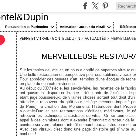
Restauration et Patrimoine
Animations autour du vitrail
Référenc
VERRE ET VITRAIL - GONTEL&DUPIN
>
ACTUALITÉS
>
MERVEILLEUSE
n
10 mars 2022
MERVEILLEUSE RESTAURA
Sur les tables de l'atelier, on nous a confié de superbes vitraux du
Une belle restauration en perspective pour ces sublimes vitraux 
Pour apprécier ces oeuvres d'art, témoins d'une époque de recherch
en place du contexte historique.
Au début du XIX°siècle, les savoir-faire, les recettes de la fabri
ont quasiment disparu en France ! Résultante de 2 siècles de prog
étant jugé poussièreux, de vilaines choses sortant tout droit d'un
attendre le renouveau du goût pour cet âge méconnu impulsé p
de Paris), la création des Monuments Historiques dont Propser 
Viollet-le-Duc et ses restaurations d'édifices médiévaux, le 
retrouver les techniques ancestrales du vitrail. On se tourne alor
appel à des chimistes dont Alexandre Brongniart directeur de l
peinture sur verre relance l'interêt de nombreux artistes pour cet ar
Avec ces vitraux, c'est donc une page d'histoire qui s'invite au 
bonheur !