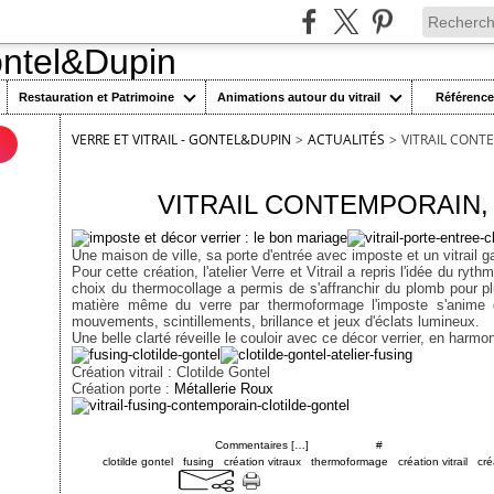
Restauration et Patrimoine
Animations autour du vitrail
Référenc
VERRE ET VITRAIL - GONTEL&DUPIN
>
ACTUALITÉS
>
VITRAIL CONT
n
24 novembre 2016
VITRAIL CONTEMPORAIN,
Une maison de ville, sa porte d'entrée avec imposte et un vitrail gai
Pour cette création, l'atelier Verre et Vitrail a repris l'idée du ry
choix du thermocollage a permis de s'affranchir du plomb pour p
matière même du verre par thermoformage l'imposte s'anime d
mouvements, scintillements, brillance et jeux d'éclats lumineux.
Une belle clarté réveille le couloir avec ce décor verrier, en harmon
Création vitrail : Clotilde Gontel
Création porte :
Métalle
rie Roux
Posté par cgontel à 18:00 -
Commentaires [
…
]
- Permalien [
#
]
Tags:
clotilde gontel
,
fusing
,
création vitraux
,
thermoformage
,
création vitrail
,
cré