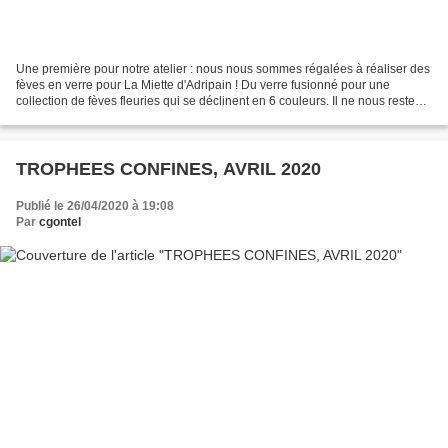
Une première pour notre atelier : nous nous sommes régalées à réaliser des
fèves en verre pour La Miette d'Adripain ! Du verre fusionné pour une
collection de fèves fleuries qui se déclinent en 6 couleurs. Il ne nous reste
plus qu'à goûter une délicieuse...
TROPHEES CONFINES, AVRIL 2020
Publié le 26/04/2020 à 19:08
Par
cgontel