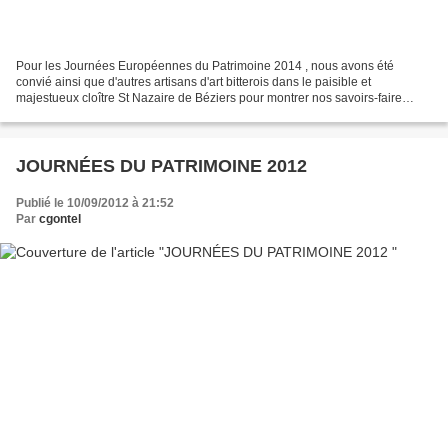
Pour les Journées Européennes du Patrimoine 2014 , nous avons été
convié ainsi que d'autres artisans d'art bitterois dans le paisible et
majestueux cloître St Nazaire de Béziers pour montrer nos savoirs-faire
respectifs. Cette année, l'atelier Verre et...
JOURNÉES DU PATRIMOINE 2012
Publié le 10/09/2012 à 21:52
Par
cgontel