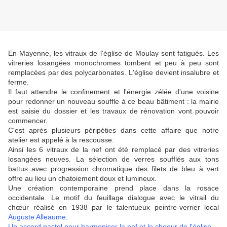
En Mayenne, les vitraux de l'église de Moulay sont fatigués. Les
vitreries losangées monochromes tombent et peu à peu sont
remplacées par des polycarbonates. L'église devient insalubre et
ferme.
Il faut attendre le confinement et l'énergie zélée d'une voisine
pour redonner un nouveau souffle à ce beau bâtiment : la mairie
est saisie du dossier et les travaux de rénovation vont pouvoir
commencer.
C'est après plusieurs péripéties dans cette affaire que notre
atelier est appelé à la rescousse.
Ainsi les 6 vitraux de la nef ont été remplacé par des vitreries
losangées neuves. La sélection de verres soufflés aux tons
battus avec progression chromatique des filets de bleu à vert
offre au lieu un chatoiement doux et lumineux.
Une création contemporaine prend place dans la rosace
occidentale. Le motif du feuillage dialogue
avec
le
vitrail
du
chœur
réalisé en 1938
par
le
talentueux
peintre-verrier
local
Auguste Alleaume
.
Un accord pastel pour harmoniser la nef et le choeur de l'église
.