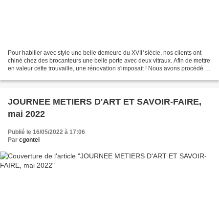
Pour habiller avec style une belle demeure du XVII°siècle, nos clients ont
chiné chez des brocanteurs une belle porte avec deux vitraux. Afin de mettre
en valeur cette trouvaille, une rénovation s'imposait ! Nous avons procédé à
la réparation des pièces...
JOURNEE METIERS D'ART ET SAVOIR-FAIRE,
mai 2022
Publié le 16/05/2022 à 17:06
Par
cgontel