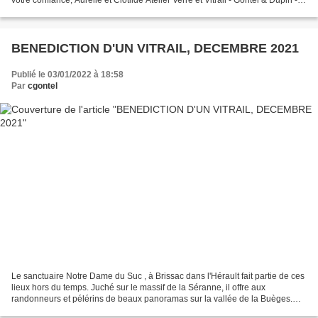
votre confiance, Aurélie et Clotilde Atelier Verre et Vitrail - Gontel & Dupin -
Chez Maurice - RD 999...
BENEDICTION D'UN VITRAIL, DECEMBRE 2021
Publié le 03/01/2022 à 18:58
Par
cgontel
Le sanctuaire Notre Dame du Suc , à Brissac dans l'Hérault fait partie de ces
lieux hors du temps. Juché sur le massif de la Séranne, il offre aux
randonneurs et pélérins de beaux panoramas sur la vallée de la Buèges.
Merci aux nombreuses personnes qui...