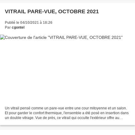
VITRAIL PARE-VUE, OCTOBRE 2021
Publié le 04/10/2021 à 18:26
Par
cgontel
Un vitrail pensé comme un pare-vue entre une cour mitoyenne et un salon.
Et pour garder le confort thermique, l'ensemble a été posé en insertion dans
un double vitrage. Vue de près, ce vitrail qui occulte l'extérieur offre au
regard de belles couleurs...