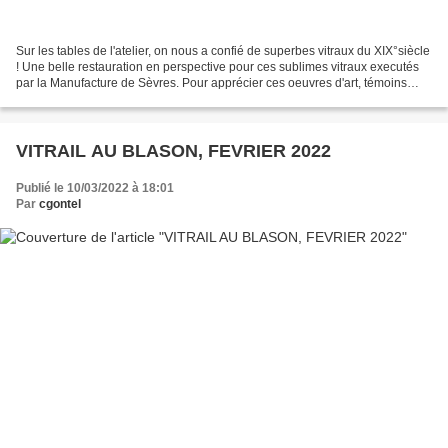
Sur les tables de l'atelier, on nous a confié de superbes vitraux du XIX°siècle
! Une belle restauration en perspective pour ces sublimes vitraux executés
par la Manufacture de Sèvres. Pour apprécier ces oeuvres d'art, témoins
d'une époque de recherche...
VITRAIL AU BLASON, FEVRIER 2022
Publié le 10/03/2022 à 18:01
Par
cgontel