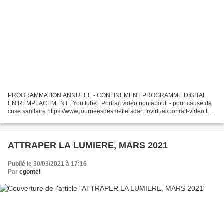
PROGRAMMATION ANNULEE - CONFINEMENT PROGRAMME DIGITAL
EN REMPLACEMENT : You tube : Portrait vidéo non abouti - pour cause de
crise sanitaire https://www.journeesdesmetiersdart.fr/virtuel/portrait-video Les
samedi 10 et dimanche 11 avril 2021, retrouvez...
ATTRAPER LA LUMIERE, MARS 2021
Publié le 30/03/2021 à 17:16
Par
cgontel