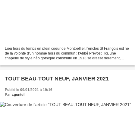
Lieu hors du temps en plein coeur de Montpellier, l'enclos St François est né
de la volonté d'un homme hors du commun : l'Abbé Prévost . Ici, une
chapelle de style néo gothique construite en 1913 se dresse fièrement,
abritant en son sein un ensemble incroyable...
TOUT BEAU-TOUT NEUF, JANVIER 2021
Publié le 09/01/2021 à 19:16
Par
cgontel