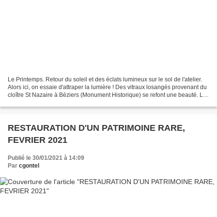
Le Printemps. Retour du soleil et des éclats lumineux sur le sol de l'atelier.
Alors ici, on essaie d'attraper la lumière ! Des vitraux losangés provenant du
cloître St Nazaire à Béziers (Monument Historique) se refont une beauté. La
douceur des tons...
RESTAURATION D'UN PATRIMOINE RARE,
FEVRIER 2021
Publié le 30/01/2021 à 14:09
Par
cgontel